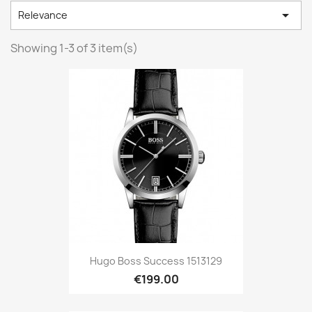

Relevance
Showing 1-3 of 3 item(s)
Hugo Boss Success 1513129
€199.00