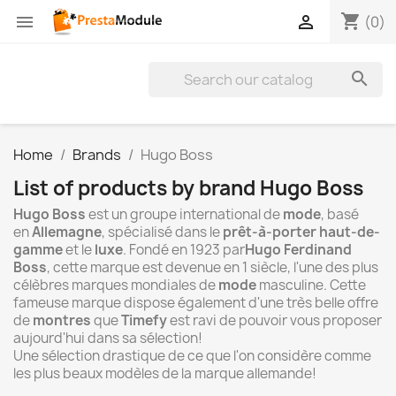
shopping_cart


(0)

Home
Brands
Hugo Boss
List of products by brand Hugo Boss
Hugo Boss
est un groupe international de
mode
, basé
en
Allemagne
, spécialisé dans le
prêt-à-porter
haut-de-
gamme
et le
luxe
. Fondé en 1923 par
Hugo Ferdinand
Boss
, cette marque est devenue en 1 siècle, l'une des plus
célèbres marques mondiales de
mode
masculine. Cette
fameuse marque dispose également d'une très belle offre
de
montres
que
Timefy
est ravi de pouvoir vous proposer
aujourd'hui dans sa sélection!
Une sélection drastique de ce que l'on considère comme
les plus beaux modèles de la marque allemande!