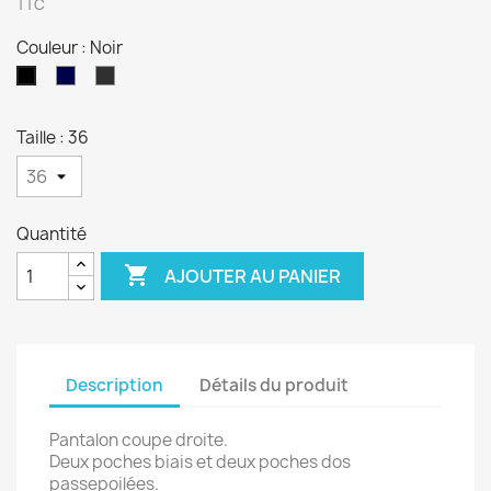
TTC
Couleur : Noir
Bleu
Anthracite
Noir
marine
Taille : 36
Quantité

AJOUTER AU PANIER
Description
Détails du produit
Pantalon coupe droite.
Deux poches biais et deux poches dos
passepoilées.