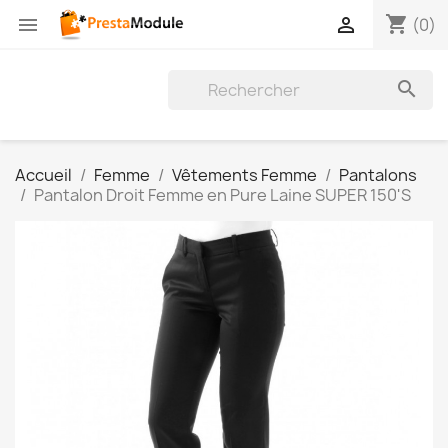
shopping_cart


(0)

Accueil
Femme
Vêtements Femme
Pantalons
Pantalon Droit Femme en Pure Laine SUPER 150'S