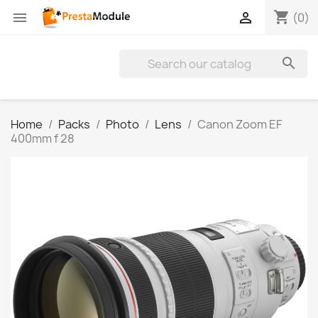
shopping_cart


(0)

Home
Packs
Photo
Lens
Canon Zoom EF
400mm f 28