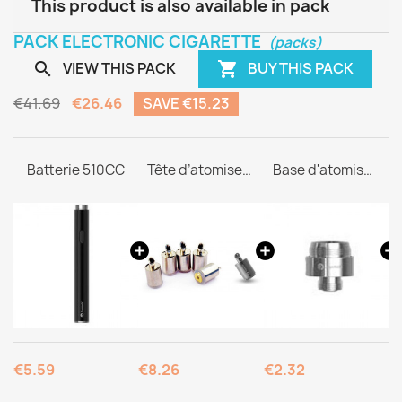
This product is also available in pack
PACK ELECTRONIC CIGARETTE
(packs)
VIEW THIS PACK
BUY THIS PACK


€41.69
€26.46
SAVE €15.23
atterie 510CC
Tête d’atomiseur C1
Base d'atomiseur 510
.59
€8.26
€2.32
€1.69