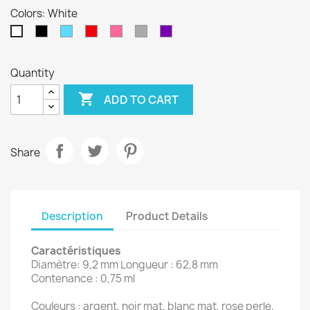
Colors: White
Black
Sky
Red
Pink
Grey
Purple
White
Blue
Quantity

ADD TO CART
Share
Description
Product Details
Caractéristiques
Diamètre: 9,2 mm Longueur : 62,8 mm
Contenance : 0,75 ml
Couleurs : argent, noir mat, blanc mat, rose perle,