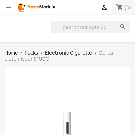
shopping_cart


(0)

Home
Packs
Electronic Cigarette
Corps
d'atomiseur 510CC