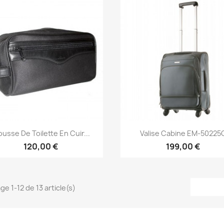
Aperçu rapide
Aperçu rapide


ousse De Toilette En Cuir...
Valise Cabine EM-50225
120,00 €
199,00 €
ge 1-12 de 13 article(s)