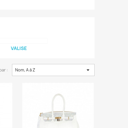
VALISE

par :
Nom, A à Z