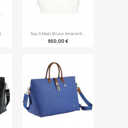
Aperçu rapide

6
Sac À Main Bruno Amaranti...
950,00 €