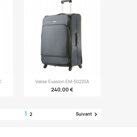
Aperçu rapide

C
Valise Evasion EM-50225A
240,00 €
1

Suivant
2