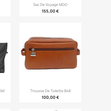
Aperçu rapide

Sac De Voyage MGO
155,00 €
Aperçu rapide

 GM
Trousse De Toilette B48
100,00 €