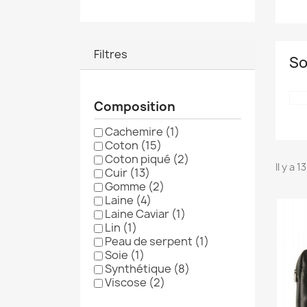
Filtres
So
Composition
Cachemire
(1)
Coton
(15)
Coton piqué
(2)
Il y a 
Cuir
(13)
Gomme
(2)
Laine
(4)
Laine Caviar
(1)
Lin
(1)
Peau de serpent
(1)
Soie
(1)
Synthétique
(8)
Viscose
(2)