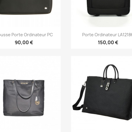
Aperçu rapide
Aperçu rapide


usse Porte Ordinateur PC
Porte Ordinateur LA1218
90,00 €
150,00 €