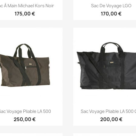
Aperçu rapide
Aperçu rapide


c À Main Michael Kors Noir
Sac De Voyage LGO
175,00 €
170,00 €
Aperçu rapide
Aperçu rapide


Sac Voyage Pliable LA 500
Sac Voyage Pliable LA 500
250,00 €
200,00 €