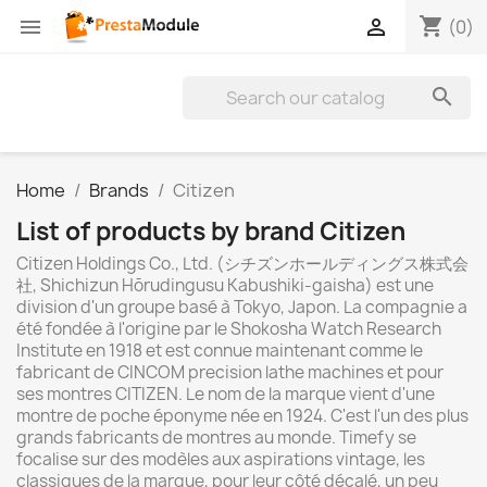
shopping_cart


(0)

Home
Brands
Citizen
List of products by brand Citizen
Citizen Holdings Co., Ltd. (シチズンホールディングス株式会
社, Shichizun Hōrudingusu Kabushiki-gaisha) est une
division d'un groupe basé à Tokyo, Japon. La compagnie a
été fondée à l'origine par le Shokosha Watch Research
Institute en 1918 et est connue maintenant comme le
fabricant de CINCOM precision lathe machines et pour
ses montres CITIZEN. Le nom de la marque vient d'une
montre de poche éponyme née en 1924. C'est l'un des plus
grands fabricants de montres au monde. Timefy se
focalise sur des modèles aux aspirations vintage, les
classiques de la marque, pour leur côté décalé, un peu