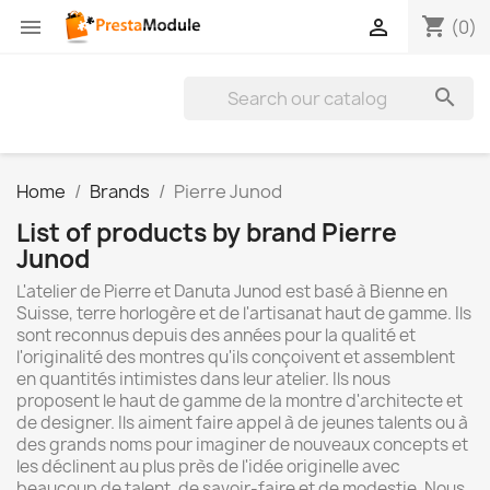
shopping_cart


(0)

Home
Brands
Pierre Junod
List of products by brand Pierre
Junod
L'atelier de Pierre et Danuta Junod est basé à Bienne en
Suisse, terre horlogère et de l'artisanat haut de gamme. Ils
sont reconnus depuis des années pour la qualité et
l'originalité des montres qu'ils conçoivent et assemblent
en quantités intimistes dans leur atelier. Ils nous
proposent le haut de gamme de la montre d'architecte et
de designer. Ils aiment faire appel à de jeunes talents ou à
des grands noms pour imaginer de nouveaux concepts et
les déclinent au plus près de l'idée originelle avec
beaucoup de talent, de savoir-faire et de modestie. Nous