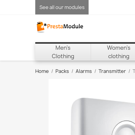
See all our modules
Men's
Women's
Clothing
clothing
Home
Packs
Alarms
Transmitter