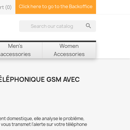
Click here to go to the Backoffice
rt
(0)

Men's
Women
accessories
Accessories
ÉLÉPHONIQUE GSM AVEC
ent domestique, elle analyse le problème,
t vous transmet l'alerte sur votre téléphone