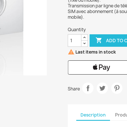
(fixe ou mobile).
Transmission par ligne de té
SIM avec abonnement (à sous
mobile).
Quantity

ADD TO 

Last items in stock
Share
Description
Produ