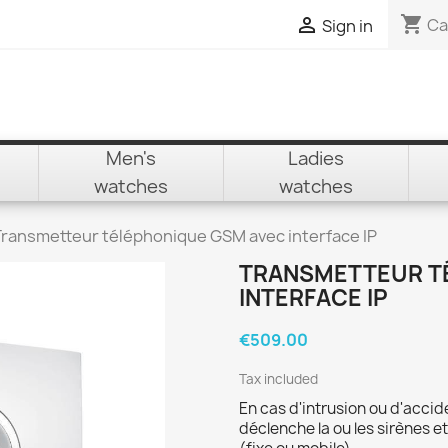
shopping_cart

Ca
Sign in
Men's
Ladies
watches
watches
Transmetteur téléphonique GSM avec interface IP
TRANSMETTEUR T
INTERFACE IP
€509.00
Tax included
En cas d'intrusion ou d'accid
déclenche la ou les sirènes e