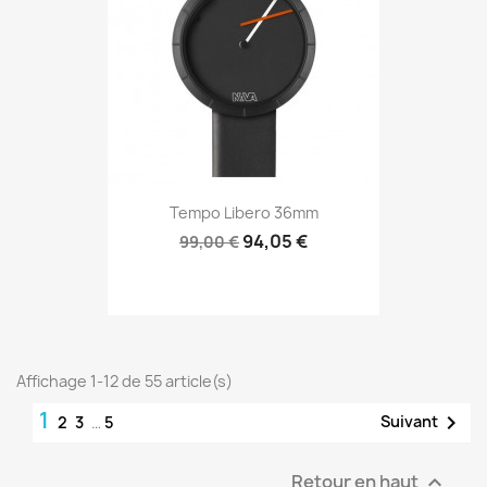
Tempo Libero 36mm
94,05 €
99,00 €
Affichage 1-12 de 55 article(s)
1

Suivant
2
3
…
5
Retour en haut
