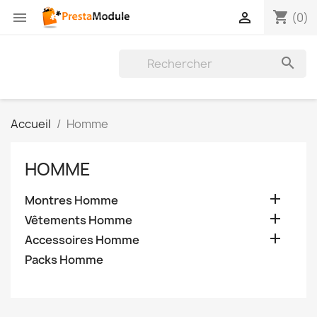
shopping_cart


(0)

Accueil
Homme
HOMME

Montres Homme

Vêtements Homme

Accessoires Homme
Packs Homme