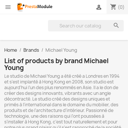
shopping_cart


(0)

Home
Brands
Michael Young
List of products by brand Michael
Young
Le studio de Michael Young a été créé a Londres en 1994
et s'est implanté à Hong Kong en 2008, son studio est
aujourd'hui l'un des plus renommés en Asie. Il a le don de
créer des designs innovants, vibrants avec un angle
décontracté. Le studio créé des designs uniques et
primés à l'international dans le domaine du mobilier, des
produits et de l'architecture d'intérieur. Passionné de
technologie, une des raisons qui l'ont poussées à
s'installer à Hong Kong, c'est tout naturellement et pour
notre plus grand plaisir qu'il s'est rapproché de la société