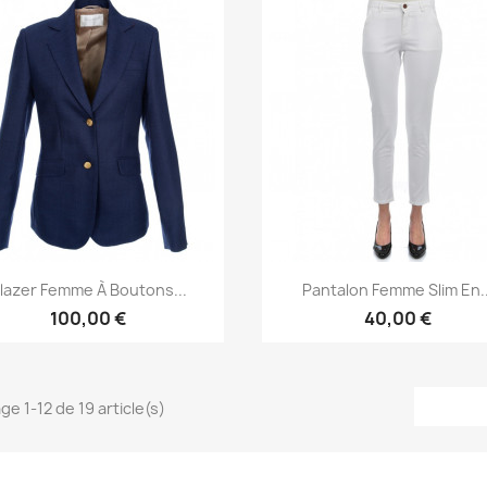
Aperçu rapide
Aperçu rapide


lazer Femme À Boutons...
Pantalon Femme Slim En..
100,00 €
40,00 €
ge 1-12 de 19 article(s)