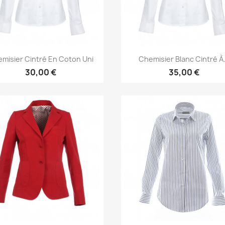
Aperçu rapide
Aperçu rapide


misier Cintré En Coton Uni
Chemisier Blanc Cintré À.
30,00 €
35,00 €