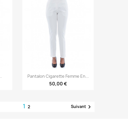
Aperçu rapide

.
Pantalon Cigarette Femme En...
50,00 €
1

Suivant
2