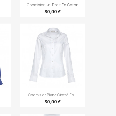
Aperçu rapide

..
Chemisier Uni Droit En Coton
30,00 €
Aperçu rapide

.
Chemisier Blanc Cintré En...
30,00 €