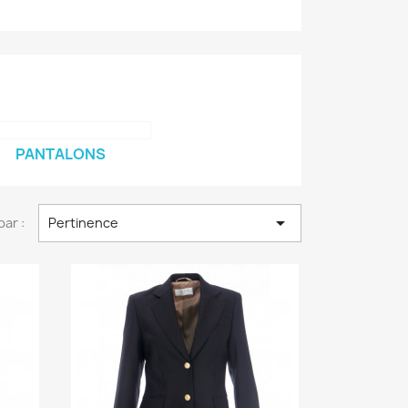
PANTALONS

par :
Pertinence