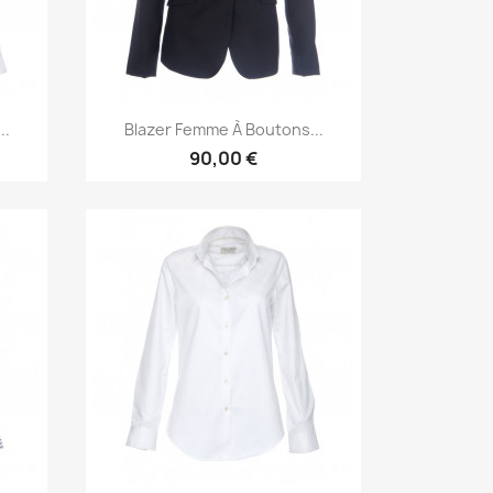
Aperçu rapide

..
Blazer Femme À Boutons...
90,00 €