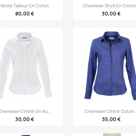
Aperçu rapide
Aperçu rapide


Veste Tailleur En Coton
Chemisier Droit En Coton.
80,00 €
30,00 €
Aperçu rapide
Aperçu rapide


Chemisier Cintré Uni Au...
Chemisier Cintré Coton..
30,00 €
35,00 €