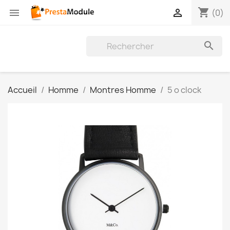
shopping_cart


(0)

Accueil
Homme
Montres Homme
5 o clock